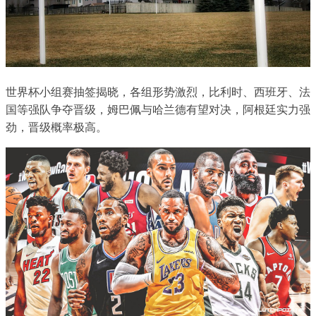
世界杯小组赛抽签揭晓，各组形势激烈，比利时、西班牙、法
国等强队争夺晋级，姆巴佩与哈兰德有望对决，阿根廷实力强
劲，晋级概率极高。