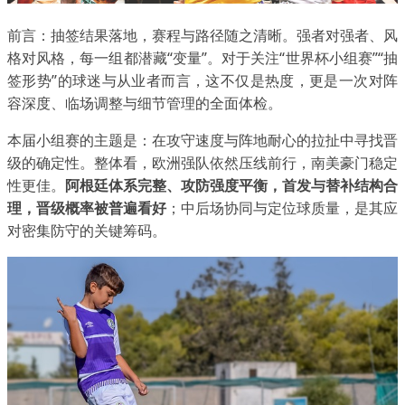
前言：抽签结果落地，赛程与路径随之清晰。强者对强者、风
格对风格，每一组都潜藏“变量”。对于关注“世界杯小组赛”“抽
签形势”的球迷与从业者而言，这不仅是热度，更是一次对阵
容深度、临场调整与细节管理的全面体检。
本届小组赛的主题是：在攻守速度与阵地耐心的拉扯中寻找晋
级的确定性。整体看，欧洲强队依然压线前行，南美豪门稳定
性更佳。
阿根廷体系完整、攻防强度平衡，首发与替补结构合
理，晋级概率被普遍看好
；中后场协同与定位球质量，是其应
对密集防守的关键筹码。