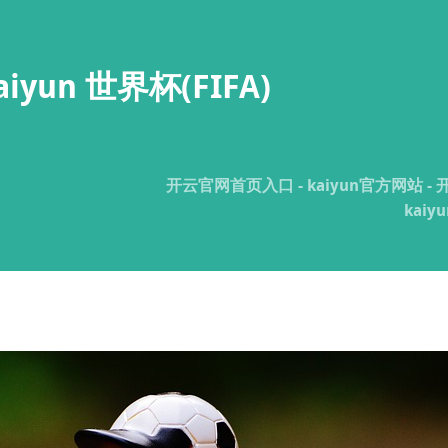
aiyun 世界杯(FIFA)
开云官网首页入口 - kaiyun官方网站 -
kaiy