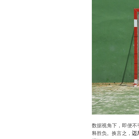
数据视角下，即便不引
释胜负。换言之，
迈