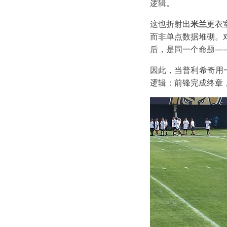
逻辑。
这也折射出
米兰
更衣
而非单点数据堆砌。对
后，是同一个命题—
因此，当普利希奇用
逻辑：前锋完成终章