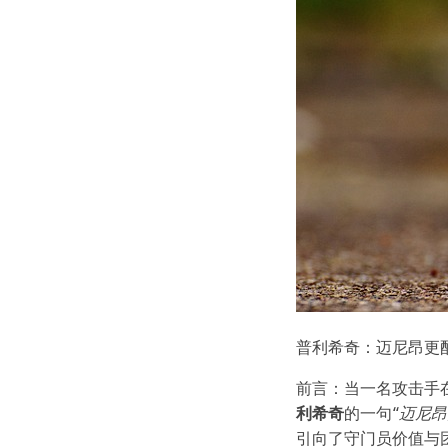
普利希奇：迈尼昂更
前言：当一名攻击手
利希奇
的一句“
迈尼昂
引向了守门员价值与