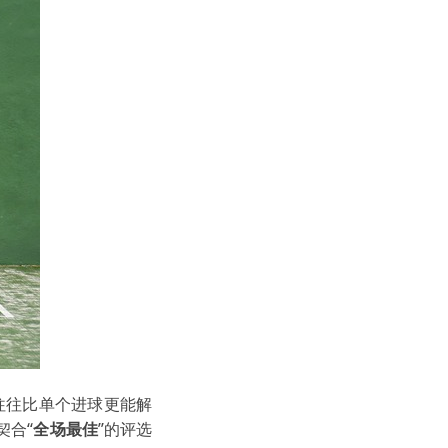
，往往比单个进球更能解
契合“
全场最佳
”的评选