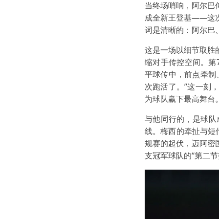
当终场哨响，阿尔巴
成全新王登基——这
词是清晰的：阿尔巴
这是一场以细节取胜
缩对手传控空间。第
平球传中，前点牵制
次跑活了。”这一刻
为球队赢下最高舞台
与他同行的，是球队
线。梅西的牵扯与短
规赛的起伏，迈阿密
支冠军球队的“第二节