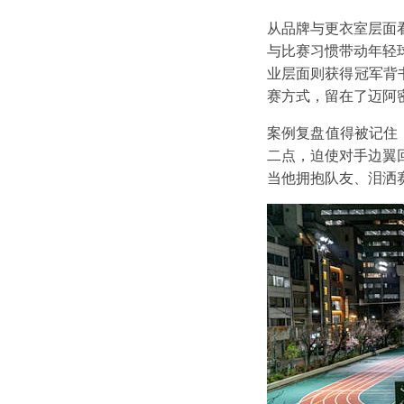
从品牌与更衣室层面
与比赛习惯带动年轻
业层面则获得冠军背
赛方式，留在了迈阿
案例复盘值得被记住
二点，迫使对手边翼
当他拥抱队友、泪洒