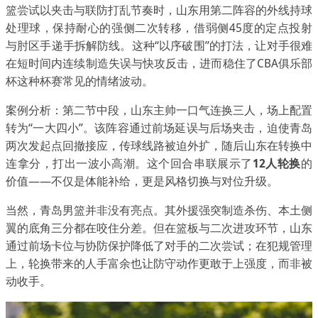
篮尝试以夹击与联防打乱节奏时，山东用第二阵容的外线持球
处理球，保持耐心的强侧二次转移，借弱侧45度的定点投射
与肘区手递手拆解防线。这种“以序破围”的打法，让对手很难
在短时间内连续制造失误与快攻反击，进而稳住了CBA俱乐部
杯这种杯赛常见的情绪波动。
案例分析：第二节中段，山东主帅一口气连换三人，场上配置
转为“一大四小”。该阵容通过前场延误与后场夹击，迫使青岛
两次发起点回撤接应，传球线路被迫外扩，随后山东在转换中
连拿分，打出一波小高潮。这个回合串联展示了
12人轮换
的
价值——不仅是体能补给，更是风格切换与对位升级。
当然，青岛男篮并非没有亮点。其外援强突制造杀伤、本土侧
翼的底角三分都在咬住分差。但在篮板与二次进攻环节，山东
通过前场卡位与协防保护降低了对手的二次尝试；在犯规管理
上，轮换带来的人手富余也让防守动作更敢于上强度，而非被
动收手。