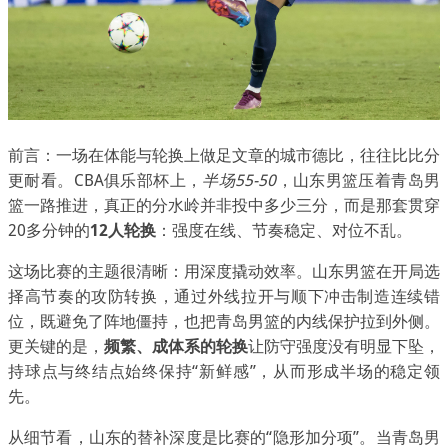
前言：一场在体能与轮换上做足文章的城市德比，往往比比分
更耐看。CBA俱乐部杯上，
半场55-50
，山东男篮压着青岛男
篮一路推进，真正的分水岭并非投中多少三分，而是那套贯穿
20多分钟的
12人轮换
：强度在线、节奏稳定、对位不乱。
这场比赛的主题很清晰：用深度撬动效率。山东男篮在开局选
择高节奏的攻防转换，通过外线拉开与顺下冲击制造连续错
位，既避免了阵地僵持，也把青岛男篮的内线保护拉到外侧。
更关键的是，
频繁、成体系的轮换
让防守强度没有明显下坠，
持球点与终结点始终保持“新鲜感”，从而形成半场的稳定领
先。
从细节看，山东的替补深度是比赛的“隐形加分项”。当青岛男