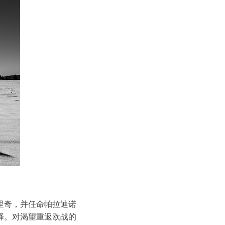
里奇，并任命帕拉迪诺
择。对渴望重返欧战的