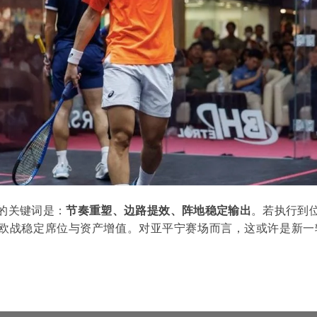
的关键词是：
节奏重塑、边路提效、阵地稳定输出
。若执行到
欧战稳定席位与资产增值。对亚平宁赛场而言，这或许是新一