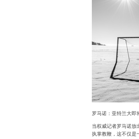
罗马诺：亚特兰大即
当权威记者罗马诺放
执掌教鞭，这不仅是