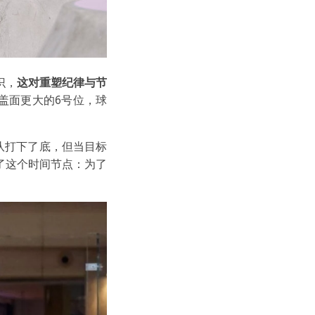
识，
这对重塑纪律与节
盖面更大的6号位，球
队打下了底，但当目标
了这个时间节点：为了