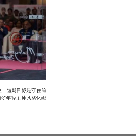
位，短期目标是守住前
轮“年轻主帅风格化崛