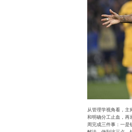
从管理学视角看，主帅
和明确分工止血，再
周完成三件事：一是
解法。做到这三点，