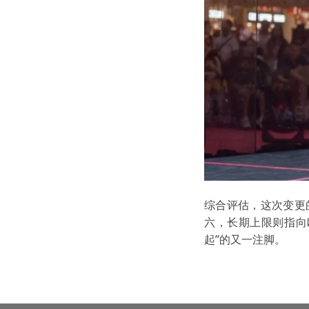
综合评估，这次变更
六，长期上限则指向
起”的又一注脚。