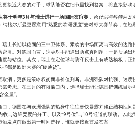
度更接近大赛的对手，球队能否在细节里找到答案，将直接影响
队将于明年3月与瑞士进行一场国际友谊赛
，
原计划与科特迪瓦
：纳格尔斯曼更愿意用“熟悉的欧洲强度”去对标大赛节奏，在短
，瑞士长期以稳固的三中卫体系、紧凑的中场距离与高效的边路
防密度。对德国而言，这类对手能逼出两点真问题：一是后场出
速度与站位。其次，瑞士在定位球与防守反击上有成熟模板，正
些都是欧洲大赛的“硬通货”。
赛取消，更多是策略权衡而非价值判断。非洲强队对抗强、速度
都需考虑。在三月的有限窗口内，选择瑞士能让德国把训练目标
含金量”。
窗口，德国在与欧洲强队的热身中往往更快暴露并修正结构性问
内收与边锋宽度的分工、以及“9号位”与10号通道的联动。以此
迫触发点前做出第一时间选择，谁就更接近首发答案。