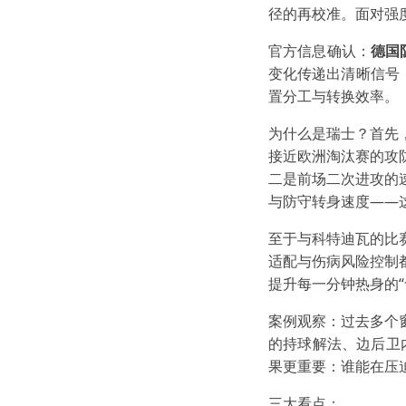
径的再校准。面对强
官方信息确认：
德国
变化传递出清晰信号
置分工与转换效率。
为什么是瑞士？首先
接近欧洲淘汰赛的攻
二是前场二次进攻的
与防守转身速度——这
至于与科特迪瓦的比
适配与伤病风险控制
提升每一分钟热身的“
案例观察：过去多个
的持球解法、边后卫
果更重要：谁能在压
三大看点：