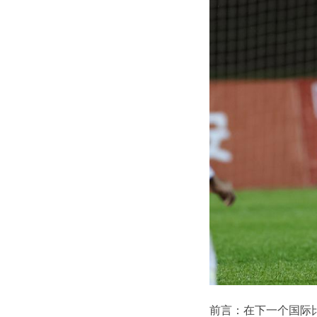
前言：在下一个国际