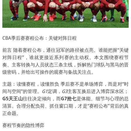
CBA季后赛赛程公布：关键对阵日程
前言 随着赛程公布，通往冠军的路径被点亮。谁能把握“关键
对阵日程”，谁就更接近系列赛的主动权。本文围绕赛程节
奏、主客转换与人员状态三条主线，拆解热门球队与黑马的晋
级密码，并给出可操作的观赛与备战关注点。
主题：读懂赛程，读懂胜负 季后赛不是单场博弈，而是对“时
间与空间”的管理。
G1
定调，
G3
主客互换后进入博弈深水区；
G5天王山
往往决定倾向，而
G7抢七
是体能、细节与心理的总
清算。合理分配负荷、抓住窗口期，才是“赛程公布”背后的真
正命题。
赛程节奏的隐性博弈