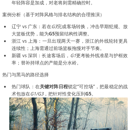
年轻阵容是加成，对老将则需精确控时。
案例分析（基于对阵风格与排名结构的合理推演）
辽宁 vs 广东：若在
G3
完成客场转换，冲击早期犯规、放
大篮板优势，能为
G5
预留结构性调整。
浙江 vs 上海：一旦出现两天一赛，浙江的外线轮转更具
连续性；上海需通过前场篮板拖慢对手节奏。
新疆 vs 深圳：长途客场后，
G1
更考验外线准星与护框效
率；替补持球点的产能是分水岭。
热门与黑马的路径选择
热门球队：在
关键对阵日程
锁定“可控场”，把最稳定的战
术包放在
G1/G3
，把针对性变化压到
G5
。